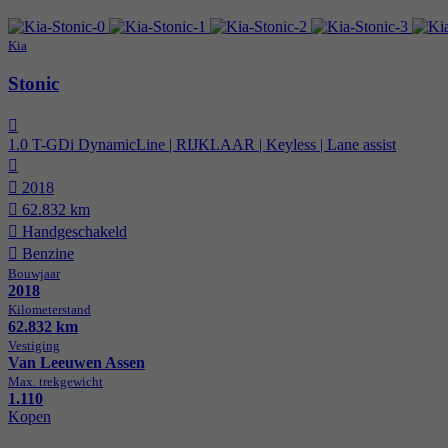
Kia
Stonic
1.0 T-GDi DynamicLine | RIJKLAAR | Keyless | Lane assist
2018
62.832 km
Hand­geschakeld
Benzine
Bouwjaar
2018
Kilometer­stand
62.832 km
Vestiging
Van Leeuwen Assen
Max. trekgewicht
1.110
Kopen