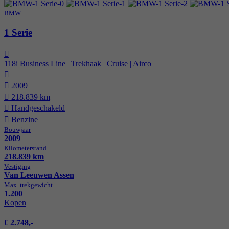
BMW
1 Serie
118i Business Line | Trekhaak | Cruise | Airco
2009
218.839 km
Hand­geschakeld
Benzine
Bouwjaar
2009
Kilometer­stand
218.839 km
Vestiging
Van Leeuwen Assen
Max. trekgewicht
1.200
Kopen
€ 2.748,-