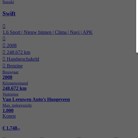
Suzuki
Swift
1.6 Sport | Nieuw binnen | Clima | Navi | APK
2008
248.672 km
Hand­geschakeld
Benzine
Bouwjaar
2008
Kilometer­stand
248.672 km
Vestiging
Van Leeuwen Auto's Hoogeveen
Max. trekgewicht
1.000
Kopen
€ 1.748,-