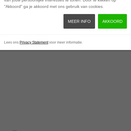
"Akkoord" ga je akkoord met ons gebruik van cookies.
MEER INFO
AKKOORD
Lees ons
Privacy Statement
voor meer informatie.